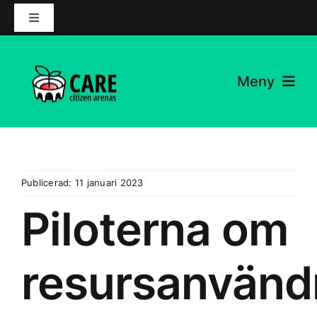
Hoppa
Växla
till
navigering
innehåll
Meny
Projektet
Nyheter
Publicerad: 11 januari 2023
Partners
Piloterna om
Resurser
resursanvänd
Kontakta