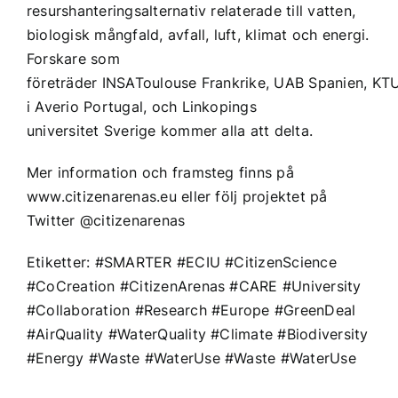
resurshanteringsalternativ relaterade till vatten,
biologisk mångfald, avfall, luft, klimat och energi.
Forskare som
företräder
INSAToulouse
Frankrike,
UAB
Spanien,
KT
i Averio
Portugal, och
Linkopings
universitet
Sverige kommer alla att delta.
Mer information och framsteg finns på
www.citizenarenas.eu
eller följ projektet på
Twitter @citizenarenas
Etiketter: #SMARTER #ECIU #CitizenScience
#CoCreation #CitizenArenas #CARE #University
#Collaboration #Research #Europe #GreenDeal
#AirQuality #WaterQuality #Climate #Biodiversity
#Energy #Waste #WaterUse #Waste #WaterUse