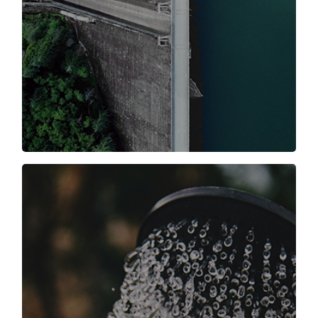
jų poveikį aplinkai ir pasiūlysime geriausios
praktikos pavyzdžių.
šiuo bandomuoju projektu siekiama informuoti
piliečius, kad maistas yra pagrindinis kietųjų
buitinių atliekų šaltinis ir kad kietosios atliekos
"neišnyksta", jas reikia apdoroti ir, jei įmanoma,
panaudoti. Šis bandomasis projektas padės
piliečiams suvokti, koks yra jų pagrindinis vaidmuo
tvarkant maistą namų ūkiuose, kaip susidaro
atliekos ir kokios yra galimybės rūšiuoti atliekas,