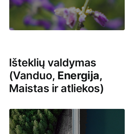
žiniomis bei vyresnio amžiaus žmonių patirtimi,
kūrimas.
Išteklių valdymas
(Vanduo,
Energija,
Maistas ir atliekos)