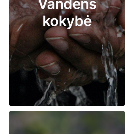
Vandens
vandens telkinį dėl maistinių medžiagų (fosfatų ir
nitratų), stebėti šiukšles vandenyje ar vietinėje
kokybė
teritorijoje ir vandens kokybę, pavyzdžiui,
dumblius, drumstumą, drumstumą. Duomenys bus
renkami realiuoju laiku, GEO pozicionuojami ir
įtraukiami į žemėlapį, kuris - bandomojo projekto
metu - bus perduodamas dalyviams ir platesnei
bendruomenei, siekiant parodyti piliečių
dalyvavimo, planuojamos veiklos, duomenų rinkimo
ir grįžtamojo ryšio vertę.
piliečiai bus įtraukti į biologinės įvairovės
stebėsenos veiksmus, ypatingą dėmesį skiriant