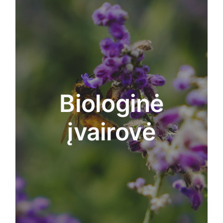
moksleiviams. Bus vykdoma įsitraukimo ir
informavimo veikla, po kurios bus taikomas piliečių
mokslo metodas. Mokslininkai per tiesioginius arba
virtualius užsiėmimus iš anksto ekologiškai
supažindins su tikslinės grupės biologine įvairove,
būtent su klimato kaitos poveikiu. Taip pat bus
nagrinėjamas žaidimų bendro kūrimo metodas. Bus
nagrinėjamos šios temos: 1) Fitoplanktonas; 2)
Biologinė
Bestuburiai; 3) Stuburiniai ir 4) Augalai. Visose
pasirinktose vietose, kurios gali būti sodai, maži
įvairovė
ežerai, upės, dumblynai ar pakrančių uolėtos
pakrantės, bus atliekami stebėjimai, imami
mėginiai, georeferencijavimas ir fotografavimas /
vaizdo registravimas. Tarp rezultatų gali būti
piliečių mokslų atstovų dalyvavimas praktiniuose
seminaruose, pokalbiuose ir seminaruose su
dalyvaujančiais mokslininkais, taip pat jų pačių
skaitmeninių žaidimų ir trumpų vaizdo įrašų,
įkvėptų biologinės įvairovės ir paremtų ekspertų