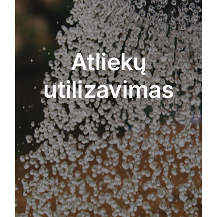
kad jas būtų galima panaudoti kaip naujus
medžiagų šaltinius. Taip pat siekiama, kad
gyventojai suvoktų savo poveikį klimatui dėl
šiltnamio efektą sukeliančių dujų susidarymo,
Atliekų
susijusio su organinių atliekų tvarkymu. Gyventojai
bus įtraukti į savo organinių atliekų tvarkymą ir
gaus kompensaciją kaip bioproduktus, kuriuos bus
utilizavimas
galima iš karto panaudoti, taip pat bus galima
išnagrinėti galimybę sumažinti mokesčius.
Savarankiškai tvarkant neišvengiamas maisto
atliekas, piliečių dalyvavimas yra privalomas, todėl
būtų reikalingos informacinės kampanijos ir
nuolatinė parama. Todėl įgyvendinant šią strategiją
bus sukurtos atsparesnės ir savarankiškesnės
bendruomenės. Gyventojų dalyvavimą galima
pagerinti konkrečiais eksperimentais, kaip tvarkyti
maisto išsaugojimą ir kur bus vertinama naujų
medžiagų, tokių kaip kompostuojamas
bioplastikas, biologiškai skaidžios sauskelnės,