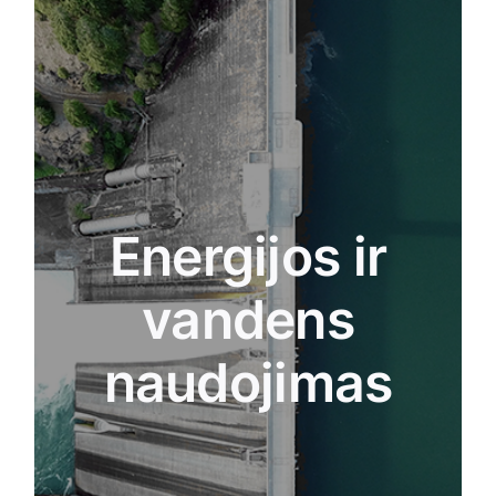
šis bandomasis projektas bus skirtas vandens ir
energijos naudojimo matavimui ir analizei bei
jaunesnių piliečių informuotumo apie vandens ir
energijos naudojimo pasekmes aplinkai didinimui.
Nagrinėsime tokius klausimus kaip komunalinių
paslaugų teikėjų pasirinkimo galia, geriausia
Energijos ir
asmeninė praktika ir novatoriškų technologijų bei
organizacinių struktūrų galimybės. Pradėsime nuo
energijos ir vandens naudojimo stebėsenos ir
vandens
įrengsime energijos vartojimo prietaisų
(kompiuterių, šildytuvų ir kt.) ir vandens naudojimo
naudojimas
(dušų, skalbimo mašinų ir kt.) skaitiklius / jutiklius.
Gyventojai praneš apie savo apytikslį vandens ir
energijos suvartojimą, o tada palygins jį su
faktiniais stebimais duomenimis. Tada
apskaičiuosime vartojimo modelius, išanalizuosime