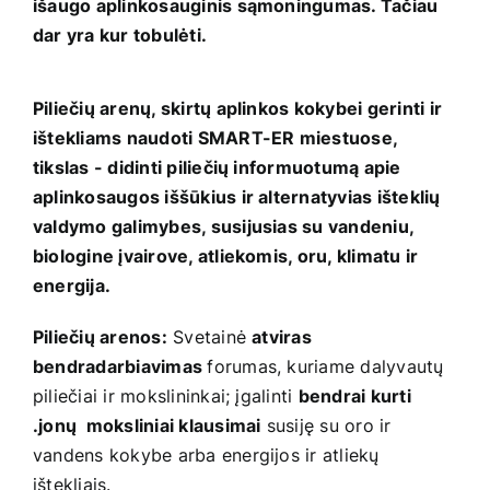
išaugo aplinkosauginis sąmoningumas. Tačiau
dar yra kur tobulėti.
Piliečių arenų, skirtų aplinkos kokybei gerinti ir
ištekliams naudoti SMART-ER miestuose,
tikslas - didinti piliečių informuotumą apie
aplinkosaugos iššūkius ir alternatyvias išteklių
valdymo galimybes, susijusias su vandeniu,
biologine įvairove, atliekomis, oru, klimatu ir
energija.
Piliečių arenos
:
Svetainė
atviras
bendradarbiavimas
forumas, kuriame dalyvautų
piliečiai ir mokslininkai; įgalinti
bendrai kurti
.
jonų
moksliniai klausimai
susiję su oro ir
vandens kokybe arba energijos ir atliekų
ištekliais.