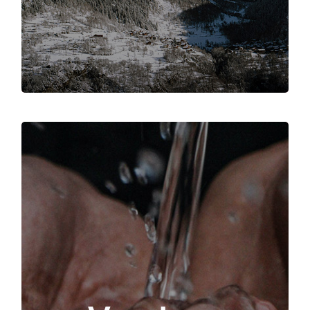
Rezultatai prisidės prie piliečių informuotumo apie
klimato poveikį ir gali padidinti miestų atsparumą
klimato kaitai, nes miestų planavimui bus
naudojami vietos duomenys ir stebėjimai.
Daugiausia dėmesio skiriame tam, kaip galime
suteikti piliečiams galimybę stebėti savo vietos
teritoriją, rengdami mokymus mažose grupėse.
Vietos rezultatai yra bendros pastangos - iš gautų
duomenų informuoti vietos politikos formuotojus ir
suprasti, kaip geriau valdyti vandens kokybę ir
kiekį. Piliečiai bus kviečiami stebėti savo vietinį