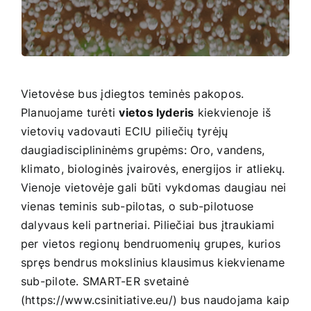
biologiškai skaidūs stalo įrankiai ir t. t., elgsena.
Vietovėse bus įdiegtos teminės pakopos.
Planuojame turėti
vietos lyderis
kiekvienoje iš
vietovių vadovauti ECIU piliečių tyrėjų
daugiadisciplininėms grupėms: Oro, vandens,
klimato, biologinės įvairovės, energijos ir atliekų.
Vienoje vietovėje gali būti vykdomas daugiau nei
vienas teminis sub-pilotas, o sub-pilotuose
dalyvaus keli partneriai. Piliečiai bus įtraukiami
per vietos regionų bendruomenių grupes, kurios
spręs bendrus mokslinius klausimus kiekviename
sub-pilote. SMART-ER svetainė
(
https://www.csinitiative.eu/
) bus naudojama kaip