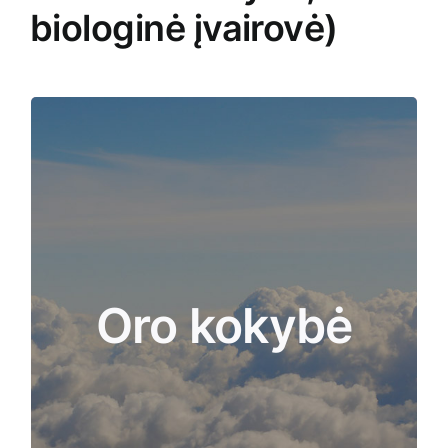
biologinė įvairovė)
apima piliečių mokslo dalyvavimą sudarant
erdvinius teršalų miesto aplinkoje žemėlapius
(pvz., aplinkos ir (arba) patalpų NO2, kietųjų
dalelių, ozono). Tai bus daroma naudojant
mobiliuosius stebėjimo prietaisus su nebrangiais
dujų jutikliais, kurie yra naujas sprendimas,
Oro kokybė
padedantis padidinti oro kokybės stebėjimo tinklų
erdvinę aprėptį. Realiuoju laiku gauti duomenys
bus kartografuojami ir leis geriau įvertinti poveikį
gyventojams, o tai gali būti pagrindas
prevencinėms priemonėms ir rekomendacijoms
politikos formuotojams.