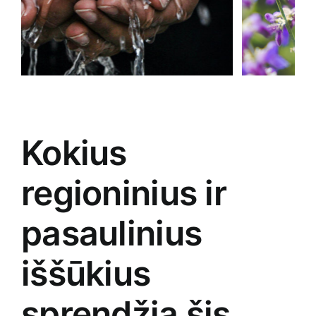
Kokius
regioninius ir
pasaulinius
iššūkius
sprendžia šis