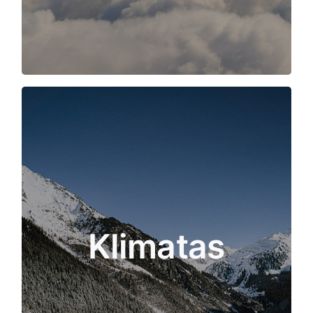
Piliečiai jaučia klimato poveikį miesto aplinkai.
Šiame bandomajame projekte daugiausia dėmesio
skiriama karščiui mieste, ir jis apima tiek
individualius stebėjimus, pavyzdžiui, naudojant
mobiliąją programėlę, kuri leidžia gyventojams
pranešti apie klimato poveikį, pridėti tekstą ir
vaizdus apie tai, ką jie pastebėjo, taip pat nurodyti
savo komforto lygį, bet taip pat palengvina prieigą
Klimatas
prie miesto aplinkoje įrengtų vietinių jutiklių, kurie
matuoja temperatūrą, oro slėgį ir drėgmę. Taigi
piliečiai gali tyrinėti ir tikrinti jutiklių duomenis,
papildydami juos kontekstine informacija.