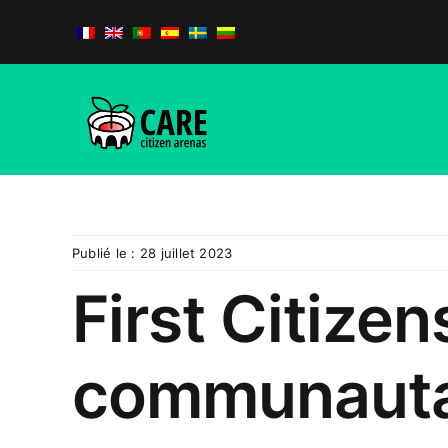
Passer
au
contenu
Publié le : 28 juillet 2023
First Citize
communauta