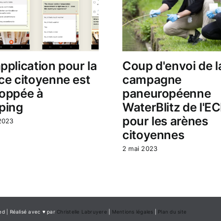
pplication pour la
Coup d'envoi de l
ce citoyenne est
campagne
oppée à
paneuropéenne
ping
WaterBlitz de l'E
pour les arènes
 2023
citoyennes
2 mai 2023
ed | Réalisé avec ♥ par
Christelle Labruyere
|
Mentions légales
|
Plan du site