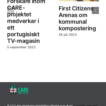
Forskare inom
CARE-
First Citizens
projektet
Arenas om
medverkar i
kommunal
ett
kompostering
portugisiskt
28 juli 2023
TV-magasin
5 september 2023
© 2022 Alla rättigheter förbehållna | Réalisé avec ♥ par
Christelle Labruyere