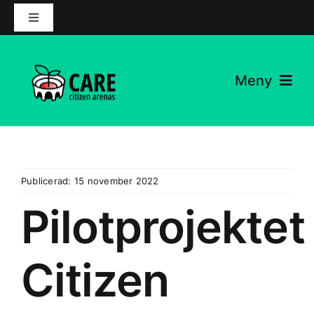
Hoppa
Växla
till
navigering
innehåll
Meny
Projektet
Nyheter
Publicerad: 15 november 2022
Partners
Pilotprojektet
Resurser
Citizen
Kontakta