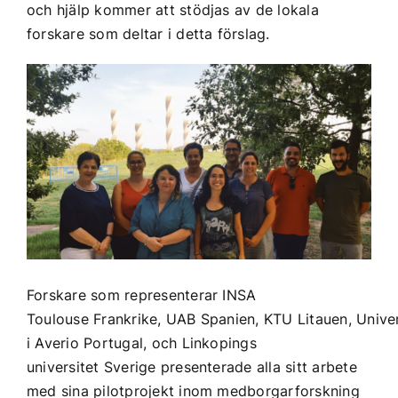
och hjälp kommer att stödjas av de lokala
forskare som deltar i detta förslag.
Forskare som representerar
INSA
Toulouse
Frankrike,
UAB
Spanien,
KTU
Litauen,
Univer
i Averio
Portugal, och
Linkopings
universitet
Sverige presenterade alla sitt arbete
med sina pilotprojekt inom medborgarforskning