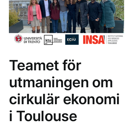
workshop
Teamet för
utmaningen om
cirkulär ekonomi
i Toulouse