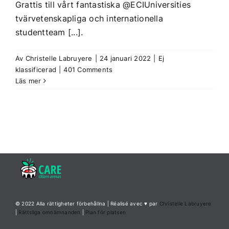
Grattis till vårt fantastiska @ECIUniversities
tvärvetenskapliga och internationella
studentteam [...].
Av
Christelle Labruyere
|
24 januari 2022
|
Ej
klassificerad
|
401 Comments
Läs mer
© 2022 Alla rättigheter förbehållna | Réalisé avec ♥ par
Christelle Labruyere
|
Rättsliga omnämnanden
|
Plan för platsen