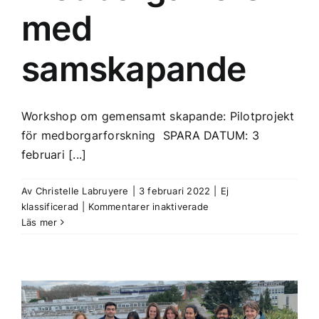
med
samskapande
Workshop om gemensamt skapande: Pilotprojekt
för medborgarforskning ‍ SPARA DATUM: 3
februari [...]
Av
Christelle Labruyere
|
3 februari 2022
|
Ej
för
klassificerad
|
Kommentarer inaktiverade
1st
Läs mer
SMART-
ER
Citizen
Science
co-
creation