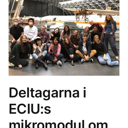
the
results
of
the
2022…
Deltagarna i
ECIU:s
mikromodul om