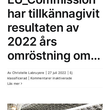
har tillkännagivit
resultaten av
2022 års
omröstning om...
Av
Christelle Labruyere
|
27 juli 2022
|
Ej
för
klassificerad
|
Kommentarer inaktiverade
[Twitter]
Läs mer
–
EU_Commission
has
announced