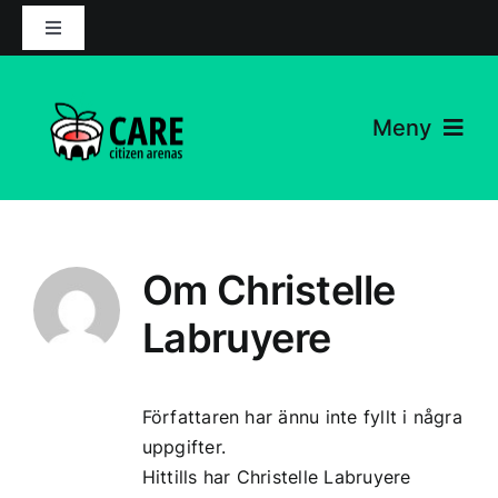
Hoppa
Växla
till
navigering
innehåll
Meny
Projektet
Nyheter
Om
Christelle
Partners
Labruyere
Resurser
Författaren har ännu inte fyllt i några
uppgifter.
Kontakta
Hittills har Christelle Labruyere