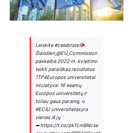
Leiskite
#celebrate
!
Šiandien,
@EU_Commission
paskelbė 2022 m. kvietimo
teikti paraiškas rezultatus
1TP4Europos universitetai
iniciatyva: 16 esamų
Europos universitetų ir
toliau gaus paramą, o
#ECIU universitetas
yra
vienas iš jų
➡
https://t.co/pkTcmBNcse