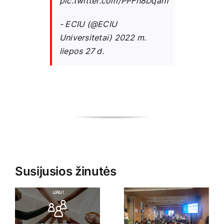
pic.twitter.com/PPFh8Dqah1
- ECIU (@ECIU
Universitetai)
2022 m.
liepos 27 d.
Susijusios žinutės