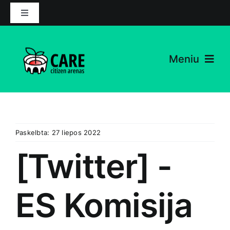
Pereiti
Perjungti
prie
navigaciją
turinio
Meniu
Projektas
Naujienos
Paskelbta: 27 liepos 2022
Partneriai
[Twitter] -
Ištekliai
ES Komisija
Susisiekite su