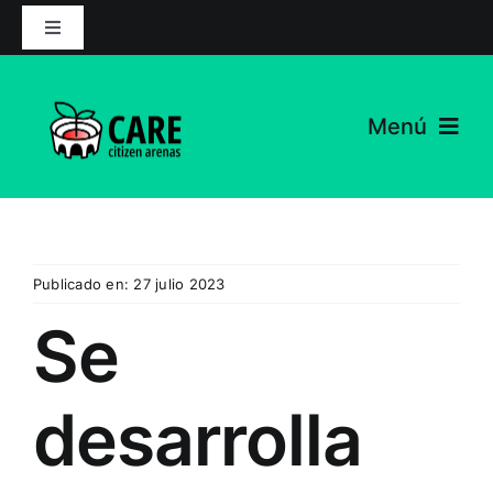
Ir
Alternar
al
la
contenido
navegación
Menú
El proyecto
Noticias
Publicado en: 27 julio 2023
Socios
Se
Recursos
desarrolla
Contacte con